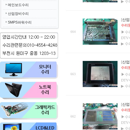
▶ 
메인보드수리
산업장비수리
[
산업
SMPS파워수리
수리문의
664
▶수
DTV
▶ 
[
산업
수리문의
663
▶수
DTV
▶ 
[
산업
수리문의
662
▶수
DTV
▶ 