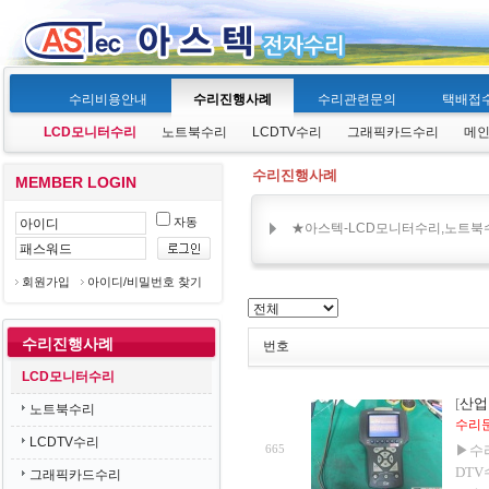
수리비용안내
수리진행사례
수리관련문의
택배접
LCD모니터수리
노트북수리
LCDTV수리
그래픽카드수리
메
수리진행사례
MEMBER LOGIN
자동
★아스텍-LCD모니터수리,노트북수
회원가입
아이디/비밀번호 찾기
수리진행사례
번호
LCD모니터수리
[
산업
노트북수리
수리문의
LCDTV수리
665
▶수
DTV
그래픽카드수리