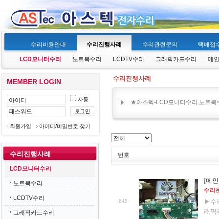
수리비용안내
수리진행사례
수리관련문의
택배접
LCD모니터수리
노트북수리
LCDTV수리
그래픽카드수리
메
수리진행사례
MEMBER LOGIN
자동
★아스텍-LCD모니터수리,노트북수
회원가입
아이디/비밀번호 찾기
수리진행사례
번호
LCD모니터수리
[
메인
노트북수리
수리문의
LCDTV수리
645
▶수
래픽카
그래픽카드수리