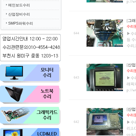
p://w
메인보드수리
산업장비수리
[
그래
SMPS파워수리
수리문의
644
▶수
등 
수리,
[
산업
수리문의
643
▶수
래픽카
p://w
[
산업
수리문의
642
▶수
리,L
co.k