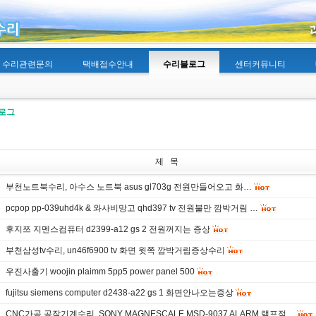
수리관련문의
택배접수안내
수리블로그
센터커뮤니티
로그
제 목
부천노트북수리, 아수스 노트북 asus gl703g 전원만들어오고 화…
pcpop pp-039uhd4k & 와사비망고 qhd397 tv 전원불만 깜박거림 …
후지쯔 지멘스컴퓨터 d2399-a12 gs 2 전원꺼지는 증상
부천삼성tv수리, un46f6900 tv 화면 윗쪽 깜박거림증상수리
우진사출기 woojin plaimm 5pp5 power panel 500
fujitsu siemens computer d2438-a22 gs 1 화면안나오는증상
CNC가공 공작기계수리, SONY MAGNESCALE MSD-9037 ALARM 램프점…