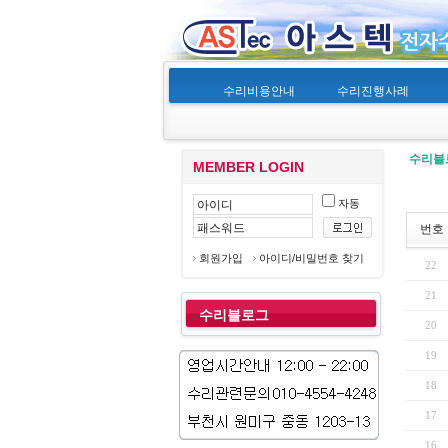
수리비용안내
수리진행사례
수리블
MEMBER LOGIN
자동
번호
회원가입
아이디/비밀번호 찾기
22
21
수리블로그
20
19
18
17
16