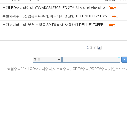
부천LED모니터수리, YAMAKASI 2702LED 27인치 모니터 인버터 교…
부천파워수리, 산업용파워수리, 미국에서 생산한 TECHNOLOGY DYN…
부천모니터수리, 부천 도당동 SMT장비에 사용하던 DELL E173FPB …
1
2
3
★컴수리114-LCD모니터수리,노트북수리,LCDTV수리,PDPTV수리,메인보드