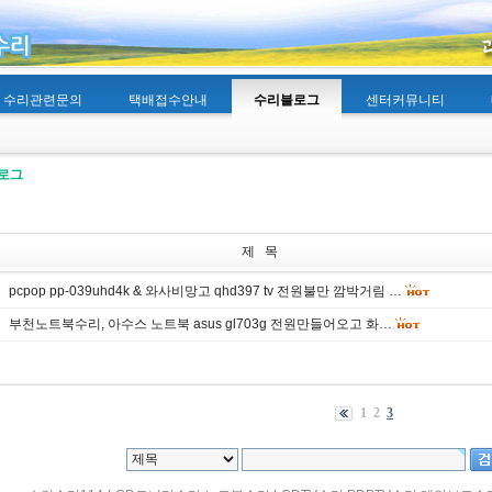
수리관련문의
택배접수안내
수리블로그
센터커뮤니티
로그
제 목
pcpop pp-039uhd4k & 와사비망고 qhd397 tv 전원불만 깜박거림 …
부천노트북수리, 아수스 노트북 asus gl703g 전원만들어오고 화…
1
2
3