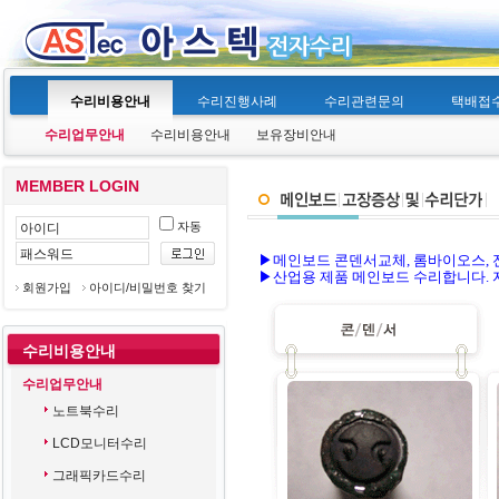
수리비용안내
수리진행사례
수리관련문의
택배접
수리업무안내
수리비용안내
보유장비안내
MEMBER LOGIN
자동
▶메인보드 콘덴서교체, 롬바이오스, 
▶산업용 제품 메인보드 수리합니다. 
회원가입
아이디/비밀번호 찾기
수리비용안내
수리업무안내
노트북수리
LCD모니터수리
그래픽카드수리