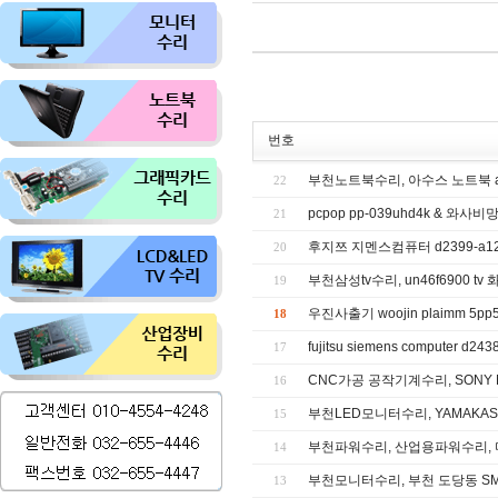
번호
부천노트북수리, 아수스 노트북 as
22
pcpop pp-039uhd4k & 와사
21
후지쯔 지멘스컴퓨터 d2399-a12
20
부천삼성tv수리, un46f6900 
19
우진사출기 woojin plaimm 5pp5 
18
fujitsu siemens computer 
17
CNC가공 공작기계수리, SONY M
16
부천LED모니터수리, YAMAKASI
15
부천파워수리, 산업용파워수리, 미
14
부천모니터수리, 부천 도당동 SMT
13