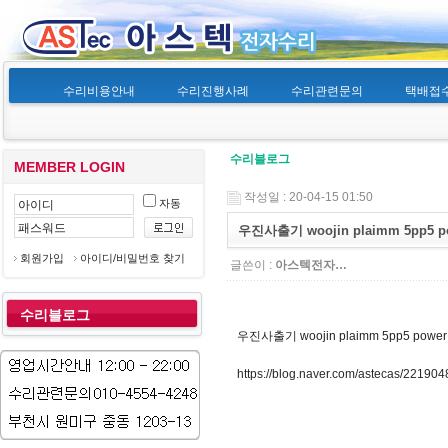
수리비용안내
수리진행사례
수리관련문의
택배접
수리블로그
MEMBER LOGIN
작성일 : 20-04-15 01:50
자동
우진사출기 woojin plaimm 5pp5 po
회원가입
아이디/비밀번호 찾기
글쓴이 :
아스텍전자…
수리블로그
우진사출기 woojin plaimm 5pp5 power 
https://blog.naver.com/astecas/22190